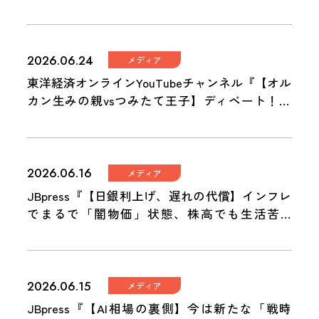
前を作ってきた3人が語る「これからの投資」
2026.06.24
メディア
東洋経済オンラインYouTubeチャンネル『【オル
カン生みの親vsつみたて王子】ディベート！積
み立て投資をするならどっち？「インデックスv
sアクティブ」／中野氏から「インデックスはフ
リーライド！ズルいじゃないか！」と鋭い指
摘！代田氏の反論は？』
2026.06.16
メディア
JBpress『【日銀利上げ、遅れの代償】インフレ
でまるで「闇物価」状態、株高でも生活苦…
「世界最弱」円安時代の資産防衛術』
2026.06.15
メディア
JBpress『【AI相場の裏側】今は新たな「戦時