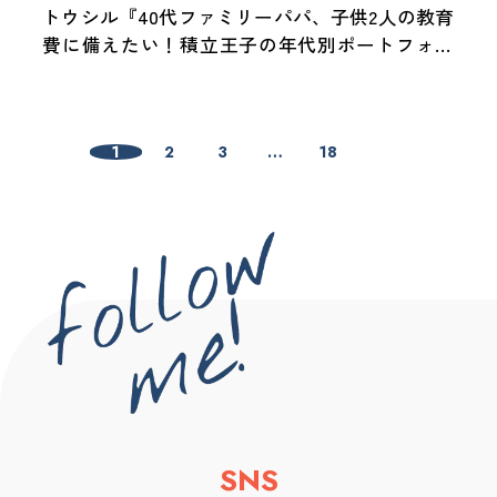
トウシル『40代ファミリーパパ、子供2人の教育
費に備えたい！積立王子の年代別ポートフォリ
オ診断 40代パパ編』
1
2
3
…
18
SNS