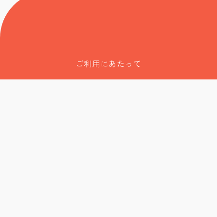
ご利用にあたって
サイトポリシー
フィデューシャリー宣言
スチュワードシップコード
責任投資ポリシー
議決権行使
財務情報等
採用情報