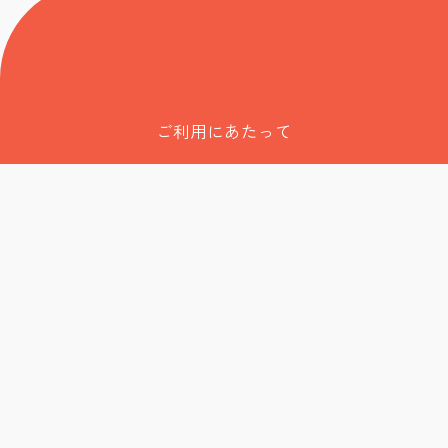
ご利用にあたって
サイトポリシー
フィデューシャリー宣言
スチュワードシップコード
責任投資ポリシー
議決権行使
財務情報等
採用情報