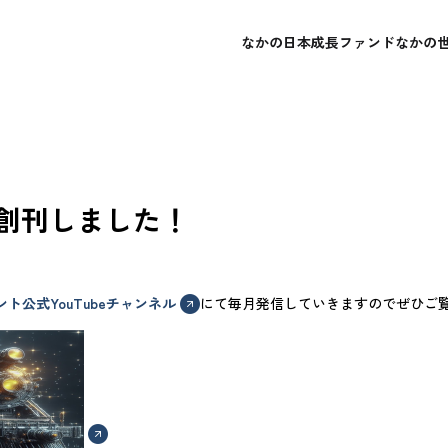
なかの日本成長ファンド
なかの
概要
概要
会社概要
よくあるご質問
レポート・運用報告書
レポート・運用報告書
経営理念
お問い合わせ
目論見書
目論見書
創刊しました！
。
ト公式YouTubeチャンネル
にて毎月発信していきますのでぜひご