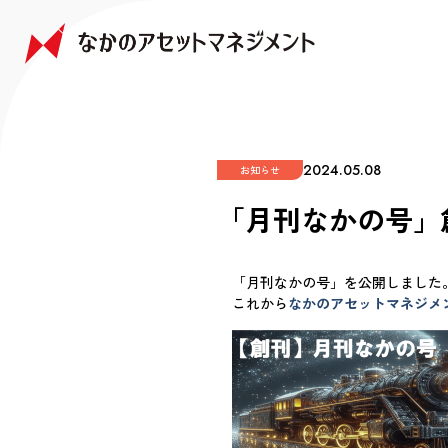
NAKANO JAPAN GROWTH FUND
NAKANO GLOBAL GROWTH FUND
COMPANY
FAQ
なかの日本成長ファンド
なかの世界成長ファンド
会社情報
よくあるご質問
2024.05.08
お知らせ
「月刊なかの号」
「月刊なかの号」を公開しました
これから
なかのアセットマネジメン