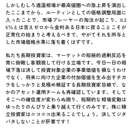
しかしむしろ適温相場が最高値圏への急上昇を演出し
たここまでから、ルーティンとしての価格調整局面に
入ったことで、市場プレーヤーの淘汰が起こり、0.2
5％とは言えゼロから金利ある日本に戻ることこそが
正常化の始まりと考えるべきで、やがてそれを所与と
した市場価格水準に落ち着くはずです。
私たち長期投資家は、マーケットの短絡的過剰反応を
常に俯瞰し客観視して行ける立場です。今日一日の相
場下落は決して投資対象企業の事業価値を損なうわけ
でなく、将来に向けた企業の付加価値を生み出すチカ
ラをしっかりと見極め検証する長期投資家目線で、な
かのアセット運用チームも再確認しています。そして
そこへの確信度が変わらぬ限り、短期的な相場変動は
ゆったりのんびりと乗り越えて行くのみです。殊に積
立投資家はニコニコ出来ることでしょう。決してジタ
バタしないことが肝要です！