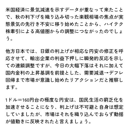
米国経済に景気減速を示すデータが重なって来たこと
で、秋の利下げを織り込み切った楽観相場の焦点が実
態景気の先行き不安に移り始めたことから、ハイテク
株牽引による高値圏からの調整につながったのでしょ
う。
他方日本では、日銀の利上げが相応な円安の修正を呼
応させて、輸出企業の利益下押しに瞬発的反応を示し
ての連鎖調整ですが、今日の大幅下落はそれに加えて
国内金利の上昇基調を前提とした、需要減退→デフレ
回帰まで市場が意識し始めたリアクションだと推察し
ます。
1ドル＝160円台の極度な円安は、国民生活の窮乏化を
加速させることになり、利上げは不可避と自身は想定
していましたが、市場はそれを織り込んでおらず動揺
が値動きに反映されたと言えましょう。