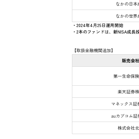
なかの日本
なかの世界
・2024年4月25日運用開始
・2本のファンドは、新NISA成
【取扱金融機関追加】
販売会
第一生命保
楽天証券
マネックス証
auカブコム証
株式会社