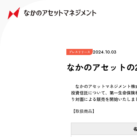
NAKANO JAPAN GROWTH FUND
NAKANO GLOBAL GROWTH FUND
COMPANY
FAQ
なかの日本成長ファンド
なかの世界成長ファンド
会社情報
よくあるご質問
2024.10.03
プレスリリース
なかのアセットの
なかのアセットマネジメント株式
投資信託について、第一生命保険株
り対面による販売を開始いたしま
【取扱商品】