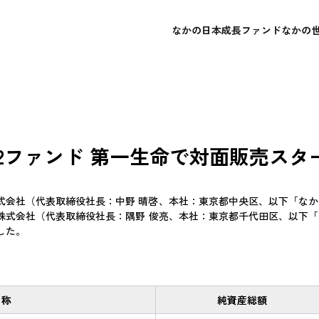
なかの日本成長ファンド
なかの
概要
概要
会社概要
よくあるご質問
レポート・運用報告書
レポート・運用報告書
経営理念
お問い合わせ
目論見書
目論見書
2ファンド 第一生命で対面販売スタ
会社（代表取締役社長：中野 晴啓、本社：東京都中央区、以下「なか
式会社（代表取締役社長：隅野 俊亮、本社：東京都千代田区、以下「第一
した。
名称
純資産総額