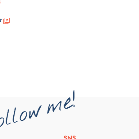
す
SNS