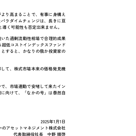
がより高まることで、有事に身構え
たパラダイムチェンジは、長きに亘
と導く可能性も否定出来ません。
続いた過剰流動性相場で合理的成果
る超低コストインデックスファンド
くとすると、かなりの俄か投資家の
脚して、株式市場本来の価格発見機
中で、市場連動で安堵して来たイン
期に向けて、「なかの号」は泰然自
2025年1月1日
かのアセットマネジメント株式会社
代表取締役社長 中野 晴啓