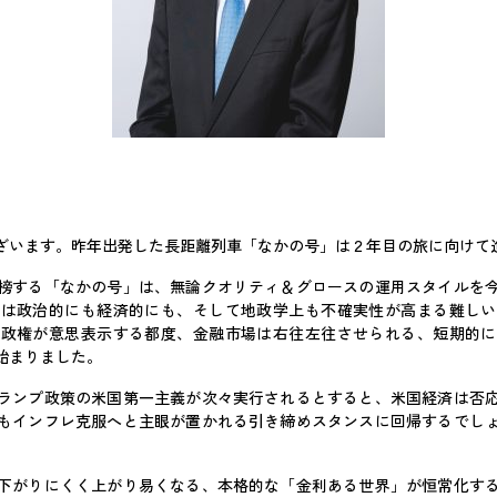
ざいます。昨年出発した長距離列車「なかの号」は２年目の旅に向けて
榜する「なかの号」は、無論クオリティ＆グロースの運用スタイルを
界は政治的にも経済的にも、そして地政学上も不確実性が高まる難しい
プ政権が意思表示する都度、金融市場は右往左往させられる、短期的に
が始まりました。
ランプ政策の米国第一主義が次々実行されるとすると、米国経済は否
もインフレ克服へと主眼が置かれる引き締めスタンスに回帰するでし
下がりにくく上がり易くなる、本格的な「金利ある世界」が恒常化す