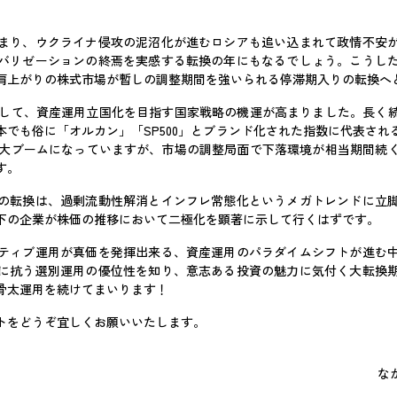
まり、ウクライナ侵攻の泥沼化が進むロシアも追い込まれて政情不安
バリゼーションの終焉を実感する転換の年にもなるでしょう。こうし
肩上がりの株式市場が暫しの調整期間を強いられる停滞期入りの転換へ
ートして、資産運用立国化を目指す国家戦略の機運が高まりました。長く
本でも俗に「オルカン」「SP500」とブランド化された指数に代表され
ちで大ブームになっていますが、市場の調整局面で下落環境が相当期間続
す。
の転換は、過剰流動性解消とインフレ常態化というメガトレンドに立
下の企業が株価の推移において二極化を顕著に示して行くはずです。
ティブ運用が真価を発揮出来る、資産運用のパラダイムシフトが進む
に抗う選別運用の優位性を知り、意志ある投資の魅力に気付く大転換
骨太運用を続けてまいります！
トをどうぞ宜しくお願いいたします。
な