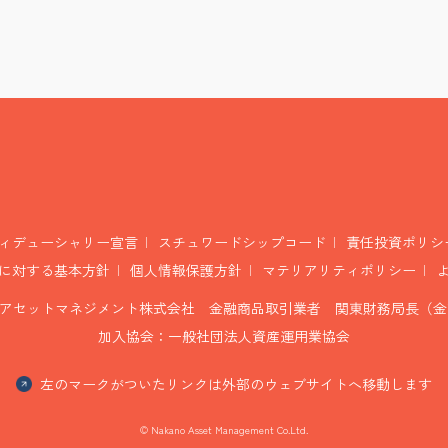
ィデューシャリー宣言
スチュワードシップコード
責任投資ポリシ
に対する基本方針
個人情報保護方針
マテリアリティポリシー
アセットマネジメント株式会社 金融商品取引業者 関東財務局長（金商
加入協会：一般社団法人資産運用業協会
左のマークがついたリンクは外部のウェブサイトへ移動します
© Nakano Asset Management Co.Ltd.