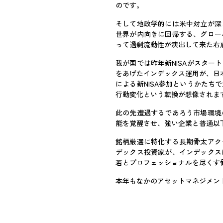
のです。
そして地政学的には米中対立が深
世界が内向きに回帰する、グロー
って過剰流動性が演出して来た右
我が国では昨年新NISAがスタ
をあげたインデックス運用が、日
による新NISA参加というかた
行動変化という転換が想像されま
此の先遭遇するであろう市場環境
能を覚醒させ、強い企業と普通以
銘柄厳選に特化する長期骨太アク
デックス投資家が、インデックス
若とプロフェッショナルを尽くす
本年もなかのアセットマネジメン