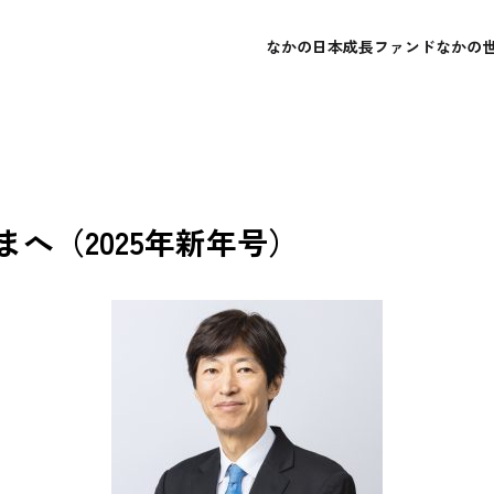
なかの日本成長ファンド
なかの
概要
概要
会社概要
よくあるご質問
レポート・運用報告書
レポート・運用報告書
経営理念
お問い合わせ
目論見書
目論見書
へ（2025年新年号）