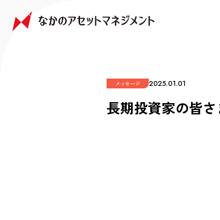
NAKANO JAPAN GROWTH FUND
NAKANO GLOBAL GROWTH FUND
COMPANY
FAQ
なかの日本成長ファンド
なかの世界成長ファンド
会社情報
よくあるご質問
2025.01.01
メッセージ
長期投資家の皆さま