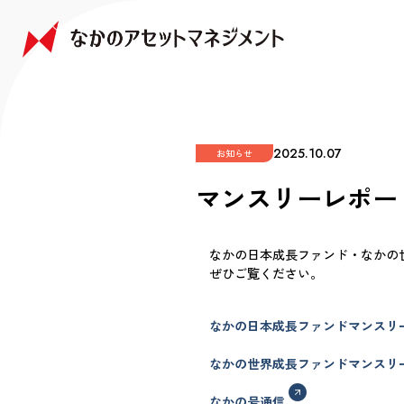
NAKANO JAPAN GROWTH FUND
NAKANO GLOBAL GROWTH FUND
COMPANY
FAQ
なかの日本成長ファンド
なかの世界成長ファンド
会社情報
よくあるご質問
2025.10.07
お知らせ
マンスリーレポート
なかの日本成長ファンド・なかの世
ぜひご覧ください。
なかの日本成長ファンドマンスリ
なかの世界成長ファンドマンスリ
なかの号通信