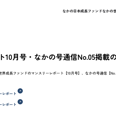
なかの日本成長ファンド
なかの
概要
概要
会社概要
よくあるご質問
レポート・運用報告書
レポート・運用報告書
経営理念
お問い合わせ
目論見書
目論見書
10月号・なかの号通信No.05掲載
界成長ファンドのマンスリーレポート【10月号】、なかの号通信【No.
ーレポート
ーレポート