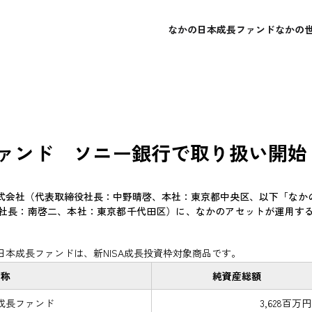
なかの日本成長ファンド
なかの
概要
概要
会社概要
よくあるご質問
レポート・運用報告書
レポート・運用報告書
経営理念
お問い合わせ
目論見書
目論見書
ァンド ソニー銀行で取り扱い開始
会社（代表取締役社長：中野晴啓、本社：東京都中央区、以下「なかのア
社長：南啓二、本社：東京都千代田区）に、なかのアセットが運用す
本成長ファンドは、新NISA成長投資枠対象商品です。
名称
純資産総額
成長ファンド
3,628百万円