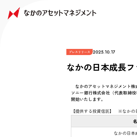
NAKANO JAPAN GROWTH FUND
NAKANO GLOBAL GROWTH FUND
COMPANY
FAQ
なかの日本成長ファンド
なかの世界成長ファンド
会社情報
よくあるご質問
2025.10.17
プレスリリース
なかの日本成長フ
なかのアセットマネジメント株式
ソニー銀行株式会社（代表取締役
開始いたします。
【提供する投資信託】 ※なかの日
なかの日本