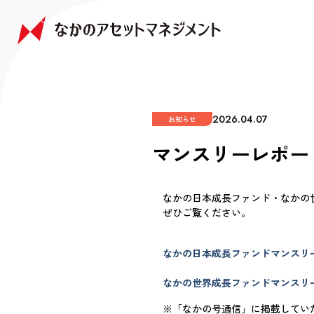
NAKANO JAPAN GROWTH FUND
NAKANO GLOBAL GROWTH FUND
COMPANY
FAQ
なかの日本成長ファンド
なかの世界成長ファンド
会社情報
よくあるご質問
2026.04.07
お知らせ
マンスリーレポー
なかの日本成長ファンド・なかの
ぜひご覧ください。
なかの日本成長ファンドマンスリ
なかの世界成長ファンドマンスリ
※「なかの号通信」に掲載していた