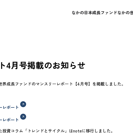
なかの日本成長ファンド
なかの
概要
概要
会社概要
よくあるご質問
レポート・運用報告書
レポート・運用報告書
経営理念
お問い合わせ
目論見書
目論見書
ト4月号掲載のお知らせ
世界成長ファンドのマンスリーレポート【4月号】を掲載しました。
ーレポート
ーレポート
投資コラム「トレンドとサイクル」はnoteに移行しました。