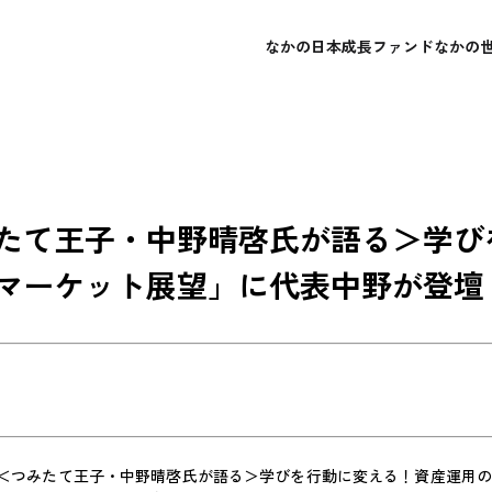
なかの日本成長ファンド
なかの
概要
概要
会社概要
よくあるご質問
レポート・運用報告書
レポート・運用報告書
経営理念
お問い合わせ
目論見書
目論見書
たて王子・中野晴啓氏が語る＞学び
マーケット展望」に代表中野が登壇
「＜つみたて王子・中野晴啓氏が語る＞学びを行動に変える！資産運用の