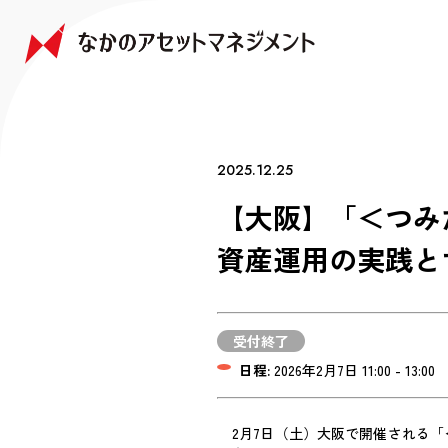
NAKANO JAPAN GROWTH FUND
NAKANO GLOBAL GROWTH FUND
COMPANY
FAQ
なかの日本成長ファンド
なかの世界成長ファンド
会社情報
よくあるご質問
2025.12.25
【大阪】「＜つみ
資産運用の実践と
受付終了
日程:
2026年2月7日 11:00 - 13:00
2月7日（土）大阪で開催される