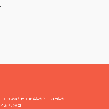
い。
ー
議決権行使
財務情報等
採用情報
よくあるご質問