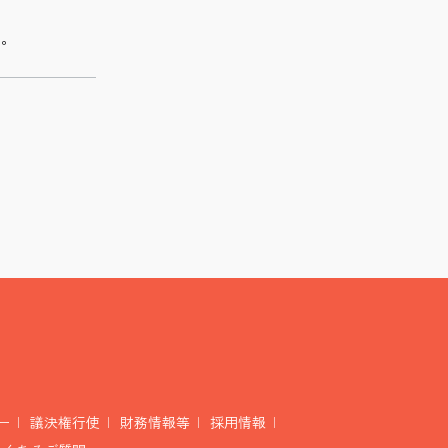
。
い。
ー
議決権行使
財務情報等
採用情報