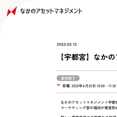
NAKANO JAPAN GROWTH FUND
NAKANO GLOBAL GROWTH FUND
COMPANY
FAQ
なかの日本成長ファンド
なかの世界成長ファンド
会社情報
よくあるご質問
2025.02.12
【宇都宮】なかの
受付終了
日程:
2025年4月26日 10:00 - 11:30
なかのアセットマネジメント宇都
マーケティング部の福田が資産形成