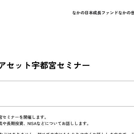
なかの日本成長ファンド
なかの
概要
概要
会社概要
よくあるご質問
レポート・運用報告書
レポート・運用報告書
経営理念
お問い合わせ
目論見書
目論見書
アセット宇都宮セミナー
宮セミナーを開催します。
や長期投資、NISAなどについてお話しします。