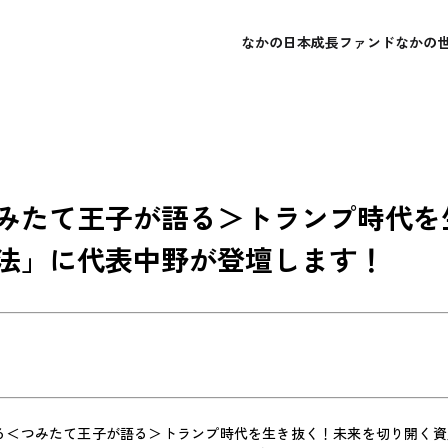
なかの日本成長ファンド
なかの
概要
概要
会社概要
よくあるご質問
レポート・運用報告書
レポート・運用報告書
経営理念
お問い合わせ
目論見書
目論見書
みたて王子が語る＞トランプ時代を
法」に代表中野が登壇します！
れる＜つみたて王子が語る＞トランプ時代を生き抜く！未来を切り開く資