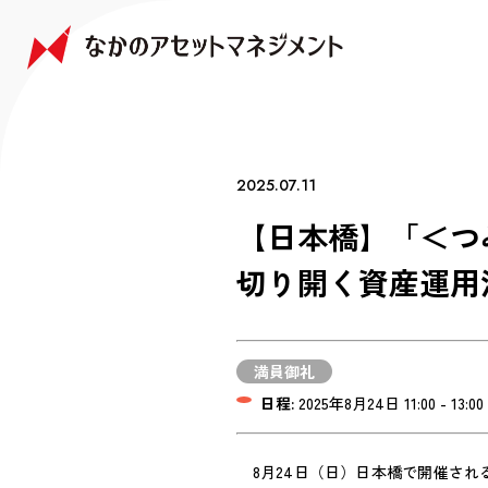
NAKANO JAPAN GROWTH FUND
NAKANO GLOBAL GROWTH FUND
COMPANY
FAQ
なかの日本成長ファンド
なかの世界成長ファンド
会社情報
よくあるご質問
2025.07.11
【日本橋】「＜つ
切り開く資産運用
満員御礼
日程:
2025年8月24日 11:00 - 13:00
8月24日（日）日本橋で開催さ