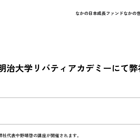
なかの日本成長ファンド
なかの
概要
概要
会社概要
よくあるご質問
レポート・運用報告書
レポート・運用報告書
経営理念
お問い合わせ
目論見書
目論見書
明治大学リバティアカデミーにて弊
弊社代表中野晴啓の講座が開催されます。