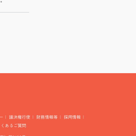
い。
ー
議決権行使
財務情報等
採用情報
よくあるご質問