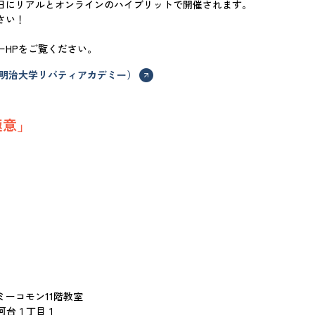
三水曜日にリアルとオンラインのハイブリットで開催されます。
さい！
ーHPをご覧ください。
 明治大学リバティアカデミー）
極意」
ーコモン11階教室
駿河台１丁目１