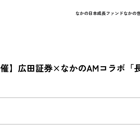
なかの日本成長ファンド
なかの
概要
概要
会社概要
よくあるご質問
レポート・運用報告書
レポート・運用報告書
経営理念
お問い合わせ
目論見書
目論見書
開催】広田証券×なかのAMコラボ「