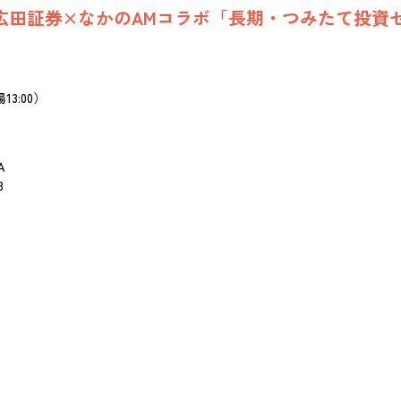
広田証券×なかのAMコラボ「長期・つみたて投資
場13:00）
Ａ
3