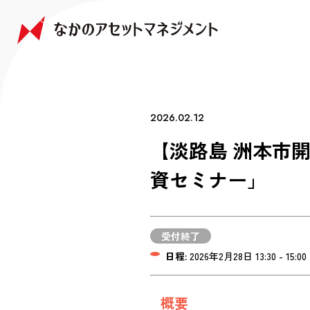
NAKANO JAPAN GROWTH FUND
NAKANO GLOBAL GROWTH FUND
COMPANY
FAQ
なかの日本成長ファンド
なかの世界成長ファンド
会社情報
よくあるご質問
2026.02.12
【淡路島 洲本市
資セミナー」
受付終了
日程:
2026年2月28日 13:30 - 15:00
概要