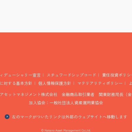
ィデューシャリー宣言
スチュワードシップコード
責任投資ポリシ
に対する基本方針
個人情報保護方針
マテリアリティポリシー
アセットマネジメント株式会社 金融商品取引業者 関東財務局長（金商
加入協会：一般社団法人資産運用業協会
左のマークがついたリンクは外部のウェブサイトへ移動します
© Nakano Asset Management Co.Ltd.