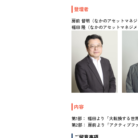
登壇者
房前 督明（なかのアセットマネジ
福田 隆（なかのアセットマネジメ
内容
第1部： 福田より「大転換する世
第2部： 房前より「アクティブフ
ご留意事項