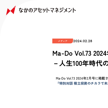
NAKANO JAPAN GROWTH FUND
NAKANO GLOBAL GROWTH FUND
COMPANY
FAQ
なかの日本成長ファンド
なかの世界成長ファンド
会社情報
よくあるご質問
2024.02.28
メディア
Ma-Do Vol.
－人生100年時
Ma-Do Vol.73 2024年2月号に
『特別対談 積立投資のチカラで未