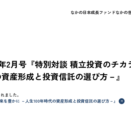
なかの日本成長ファンド
なかの
概要
概要
会社概要
よくあるご質問
レポート・運用報告書
レポート・運用報告書
経営理念
お問い合わせ
目論見書
目論見書
73 2024年2月号『特別対談 積立投資の
代の資産形成と投資信託の選び方－』
掲載されました。
来を豊かに －人生100年時代の資産形成と投資信託の選び方－』