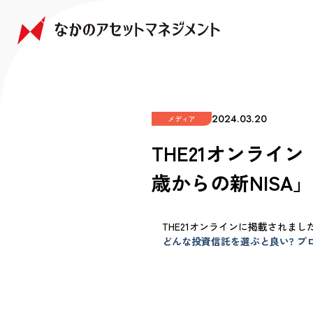
NAKANO JAPAN GROWTH FUND
NAKANO GLOBAL GROWTH FUND
COMPANY
FAQ
なかの日本成長ファンド
なかの世界成長ファンド
会社情報
よくあるご質問
2024.03.20
メディア
THE21オンライ
歳からの新NISA
THE21オンラインに掲載されまし
どんな投資信託を選ぶと良い? プロ