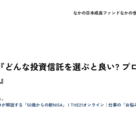
なかの日本成長ファンド
なかの
概要
概要
会社概要
よくあるご質問
レポート・運用報告書
レポート・運用報告書
経営理念
お問い合わせ
目論見書
目論見書
ン『どんな投資信託を選ぶと良い? プ
」』
た。
が解説する「50歳からの新NISA」 | THE21オンライン｜仕事の「お