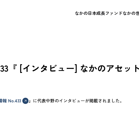
なかの日本成長ファンド
なかの
概要
概要
会社概要
よくあるご質問
レポート・運用報告書
レポート・運用報告書
経営理念
お問い合わせ
目論見書
目論見書
.433『 [インタビュー] なかのアセ
 No.433
』に代表中野のインタビューが掲載されました。