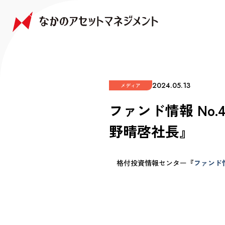
NAKANO JAPAN GROWTH FUND
NAKANO GLOBAL GROWTH FUND
COMPANY
FAQ
なかの日本成長ファンド
なかの世界成長ファンド
会社情報
よくあるご質問
2024.05.13
メディア
ファンド情報 No
野晴啓社長』
格付投資情報センター『
ファンド情報