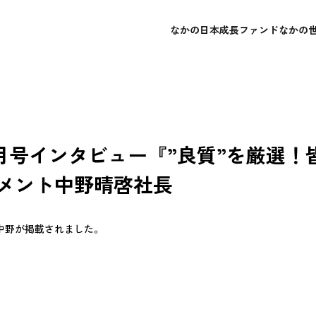
なかの日本成長ファンド
なかの
概要
概要
会社概要
よくあるご質問
レポート・運用報告書
レポート・運用報告書
経営理念
お問い合わせ
目論見書
目論見書
年6月号インタビュー『”良質”を厳選
メント中野晴啓社長
表中野が掲載されました。