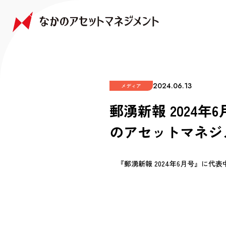
NAKANO JAPAN GROWTH FUND
NAKANO GLOBAL GROWTH FUND
COMPANY
FAQ
なかの日本成長ファンド
なかの世界成長ファンド
会社情報
よくあるご質問
2024.06.13
メディア
郵湧新報 2024
のアセットマネジ
『郵湧新報 2024年6月号』に代