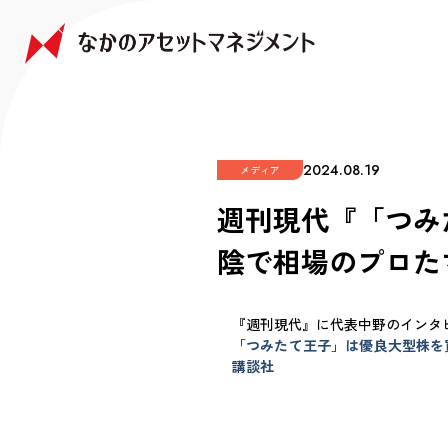
NAKANO JAPAN GROWTH FUND
NAKANO GLOBAL GROWTH FUND
COMPANY
FAQ
なかの日本成長ファンド
なかの世界成長ファンド
会社情報
よくあるご質問
2024.08.19
メディア
週刊現代『「つみ
陰で相場のプロた
『週刊現代』に代表中野のインタ
「つみたて王子」は優良大型株を買
講談社