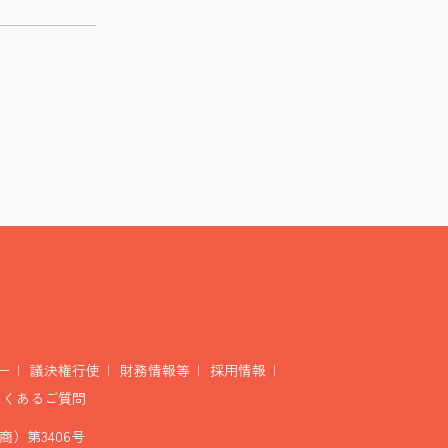
ー
議決権行使
財務情報等
採用情報
よくあるご質問
）第3406号