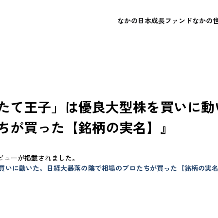
なかの日本成長ファンド
なかの
概要
概要
会社概要
よくあるご質問
レポート・運用報告書
レポート・運用報告書
経営理念
お問い合わせ
目論見書
目論見書
たて王子」は優良大型株を買いに動
ちが買った【銘柄の実名】』
ビューが掲載されました。
いに動いた。日経大暴落の陰で相場のプロたちが買った【銘柄の実名】（