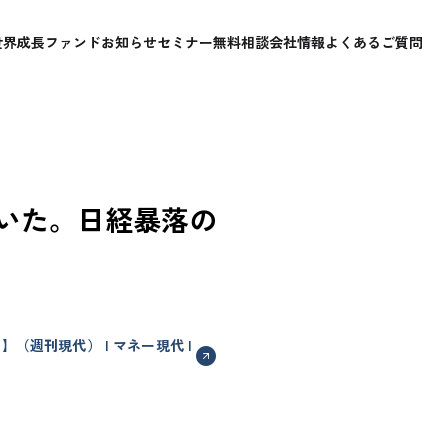
世界成長ファンド
お知らせ
セミナー
無料相談
会社情報
よくあるご質問
いた。日経暴落の
週刊現代） | マネー現代 |