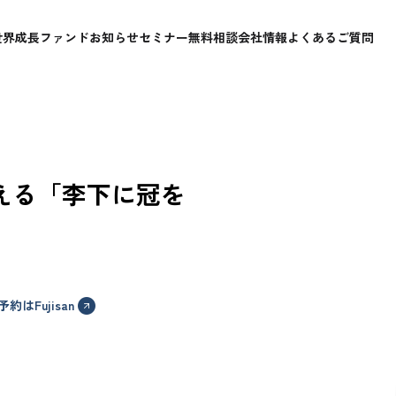
世界成長ファンド
お知らせ
セミナー
無料相談
会社情報
よくあるご質問
見える「李下に冠を
はFujisan