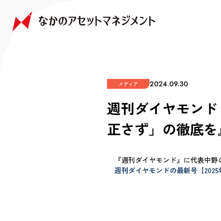
NAKANO JAPAN GROWTH FUND
NAKANO GLOBAL GROWTH FUND
COMPANY
FAQ
なかの日本成長ファンド
なかの世界成長ファンド
会社情報
よくあるご質問
2024.09.30
メディア
週刊ダイヤモンド『
正さず」の徹底を
『週刊ダイヤモンド』に代表中野
週刊ダイヤモンドの最新号【2025年5/