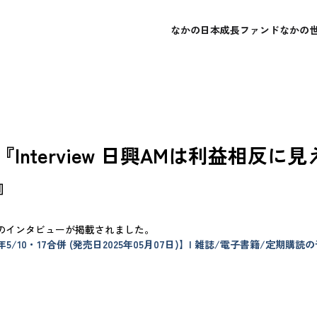
なかの日本成長ファンド
なかの
概要
概要
会社概要
よくあるご質問
レポート・運用報告書
レポート・運用報告書
経営理念
お問い合わせ
目論見書
目論見書
Interview 日興AMは利益相反に
』
のインタビューが掲載されました。
10・17合併 (発売日2025年05月07日)】| 雑誌/電子書籍/定期購読の予約